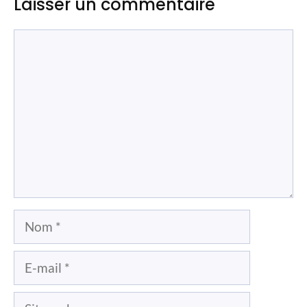
Laisser un commentaire
Commentaire
Nom
E-
mail
Site