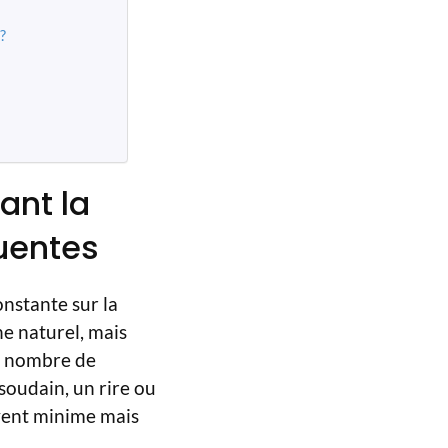
?
ant la
uentes
onstante sur la
e naturel, mais
nd nombre de
oudain, un rire ou
uvent minime mais