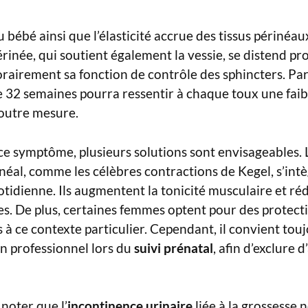
du bébé ainsi que l’élasticité accrue des tissus périnéa
périnée, qui soutient également la vessie, se distend p
orairement sa fonction de contrôle des sphincters. Pa
32 semaines pourra ressentir à chaque toux une faible
 outre mesure.
e symptôme, plusieurs solutions sont envisageables. 
éal, comme les célèbres contractions de Kegel, s’int
otidienne. Ils augmentent la tonicité musculaire et réd
es. De plus, certaines femmes optent pour des protect
 à ce contexte particulier. Cependant, il convient tou
n professionnel lors du
suivi prénatal
, afin d’exclure 
 noter que l’
incontinence urinaire
liée à la grossesse 