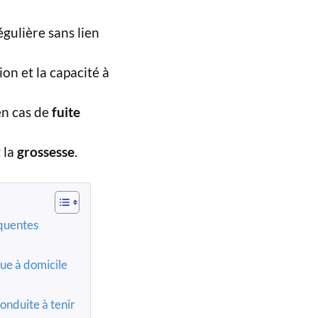
égulière sans lien
ion et la capacité à
en cas de
fuite
 la
grossesse
.
équentes
que à domicile
onduite à tenir