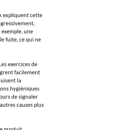
ux expliquent cette
rogressivement,
r exemple, une
 fuite, ce qui ne
Les exercices de
ègrent facilement
uisent la
ions hygiéniques
jours de signaler
d’autres causes plus
ne produit