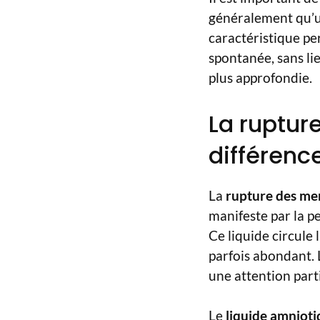
généralement qu’un
caractéristique pe
spontanée, sans lie
plus approfondie.
La ruptu
différence
La
rupture des m
manifeste par la p
Ce liquide circule
parfois abondant. 
une attention parti
Le
liquide amniot