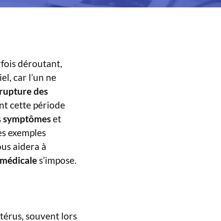
fois déroutant,
el, car l’un ne
rupture des
ent cette période
s
symptômes
et
des exemples
ous aidera à
 médicale
s’impose.
utérus, souvent lors