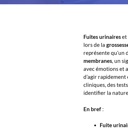
Fuites urinaires
et
lors de la
grossess
représente qu’un 
membranes
, un s
avec émotions et a
d’agir rapidement 
cliniques, des tes
identifier la natu
En bref
:
Fuite urinai