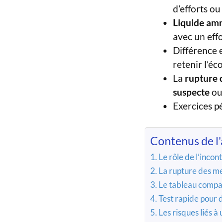
d’efforts ou
Liquide am
avec un effo
Différence e
retenir l’é
La
rupture
suspecte
ou 
Exercices p
Contenus de l'
Le rôle de l’inco
La rupture des me
Le tableau compar
Test rapide pour d
Les risques liés 