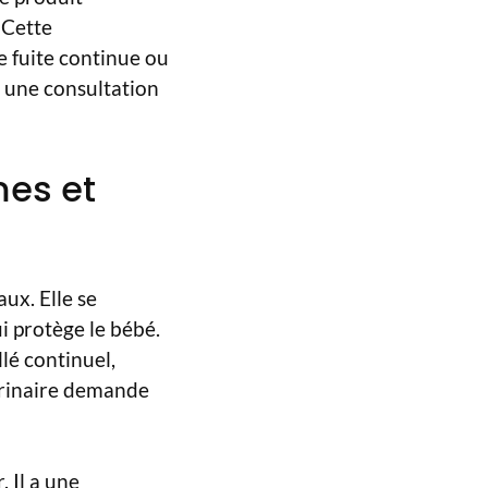
 Cette
e fuite continue ou
r une consultation
es et
ux. Elle se
i protège le bébé.
lé continuel,
urinaire demande
 Il a une