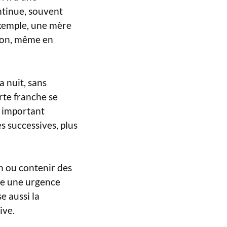
ontinue, souvent
exemple, une mère
ion, même en
a nuit, sans
rte franche se
ot important
s successives, plus
on ou contenir des
ue une urgence
 aussi la
ive.