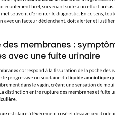
 écoulement bref, survenant suite à un effort précis.
rmet souvent d’orienter le diagnostic. En ce sens, tout
n avec un facteur déclenchant, doit alerter et justifie
re des membranes : symptôm
s avec une fuite urinaire
embranes
correspond à la fissuration de la poche des ea
erte progressive ou soudaine du
liquide amniotique
qu
 librement dans le vagin, créant une sensation de mouil
La distinction entre rupture des membranes et fuite 
culière.
ique
est claire à légèrement rosé et dégage peu d’odeur.