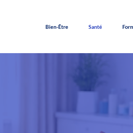
Bien-Être
Santé
For